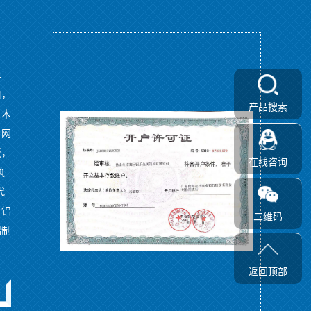
单
口，
产品搜索
，木
拉网
板，
在线咨询
筑
代
、铝
二维码
铝制
返回顶部