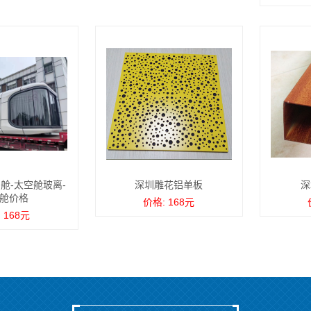
舱-太空舱玻离-
深圳雕花铝单板
深
舱价格
价格: 168元
 168元